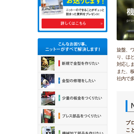
旋盤、
り、ほ
対応し
また、
社内で
プ
こ