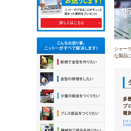
シャー
な製品
多
プ
複