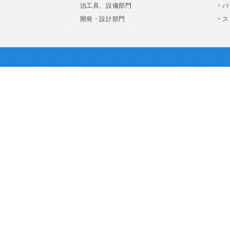
治工具、設備部門
バ
開発・設計部門
ス