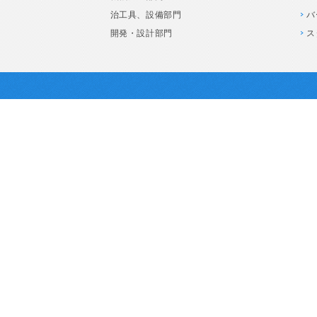
治工具、設備部門
バ
開発・設計部門
ス