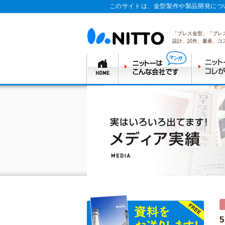
このサイトは、金型製作や製品開発につ
「プレス金型」「プレ
設計、試作、量産、コ