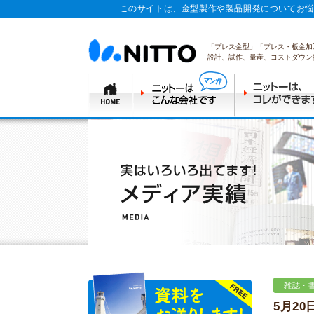
このサイトは、金型製作や製品開発についてお悩
「プレス金型」「プレス・板金加
設計、試作、量産、コストダウン
雑誌・
5月2