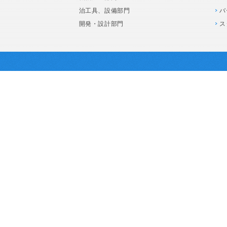
治工具、設備部門
バ
開発・設計部門
ス