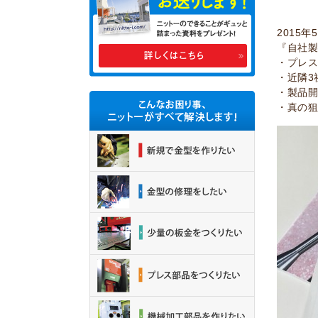
2015
『自社
・プレ
・近隣3
・製品
・真の