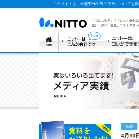
このサイトは、金型製作や製品開発についてお悩
「プレス金型」「プレス・板金加
設計、試作、量産、コストダウン
新聞
4月3