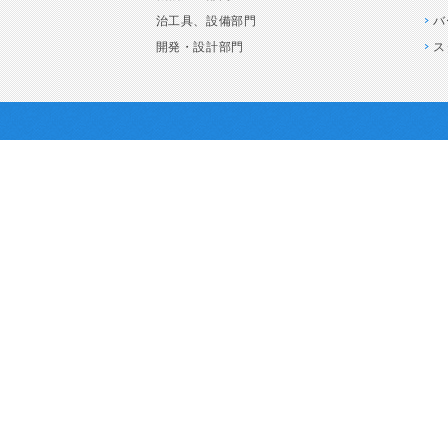
治工具、設備部門
バ
開発・設計部門
ス