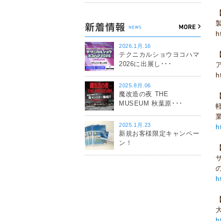
h
2026.1月.16
テクニカルショウヨコハマ
2026に出展し･･･
h
2025.8月.06
魔改造の夜 THE
MUSEUM 秋葉原･･･
2025.1月.23
h
新規お客様限定キャンペー
ン！
h
h