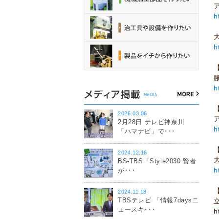
h
h
h
2026.03.06
2月28日 テレビ神奈川
h
「ハマナビ」で･･･
2024.12.16
BS-TBS「Style2030 賢者
h
が･･･
2024.11.18
TBSテレビ 「情報7daysニ
ュースキ･･･
h