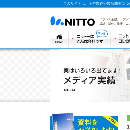
このサイトは、金型製作や製品開発につ
「プレス金型」「プレ
設計、試作、量産、コ