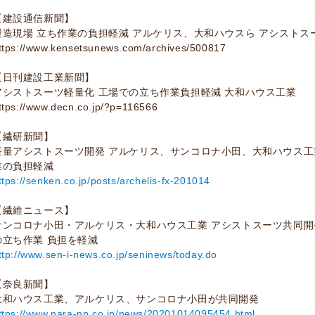
【建設通信新聞】
製造現場 立ち作業の負担軽減 アルケリス、大和ハウスら アシストス
ttps://www.kensetsunews.com/archives/500817
【日刊建設工業新聞】
アシストスーツ軽量化 工場での立ち作業負担軽減 大和ハウス工業
ttps://www.decn.co.jp/?p=116566
【繊研新聞】
軽量アシストスーツ開発 アルケリス、サンコロナ小田、大和ハウス工
業の負担軽減
ttps://senken.co.jp/posts/archelis-fx-201014
【繊維ニュース】
サンコロナ小田・アルケリス・大和ハウス工業 アシストスーツ共同開
の立ち作業 負担を軽減
ttp://www.sen-i-news.co.jp/seninews/today.do
【奈良新聞】
大和ハウス工業、アルケリス、サンコロナ小田が共同開発
ttps://www.nara-np.co.jp/news/20201014095454.html