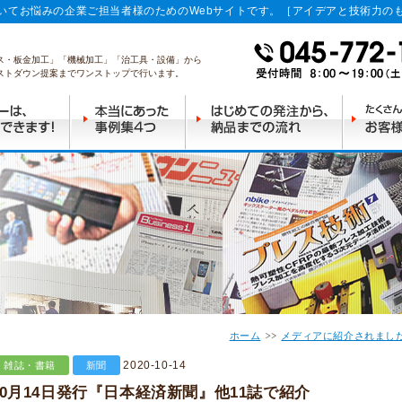
いてお悩みの企業ご担当者様のためのWebサイトです。［アイデアと技術力の
ス・板金加工」「機械加工」「治工具・設備」から
ストダウン提案までワンストップで行います。
ホーム
メディアに紹介されまし
2020-10-14
雑誌・書籍
新聞
10月14日発行『日本経済新聞』他11誌で紹介