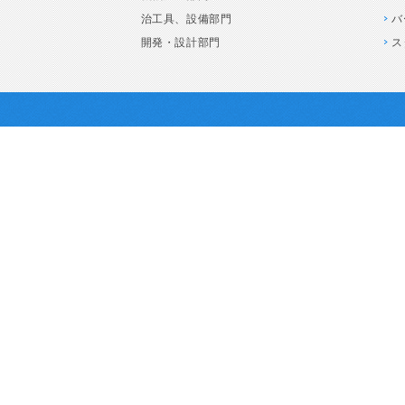
治工具、設備部門
バ
開発・設計部門
ス