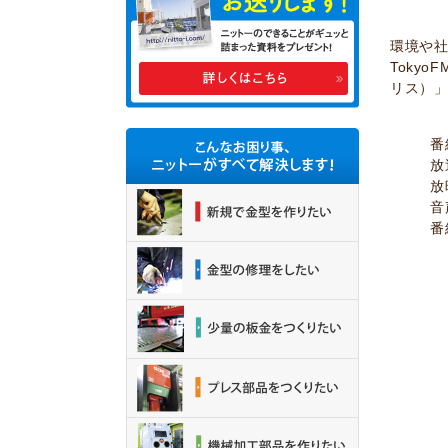
環境や
Toky
リス）
番
放
音
番