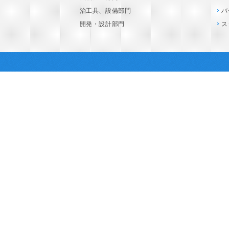
治工具、設備部門
バ
開発・設計部門
ス