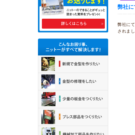
弊社に
弊社に
されま