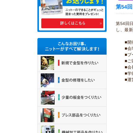
第54
第54回
し、最
■開
■
■ブ
■ご
■会
■学
■