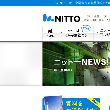
このサイトは、金型製作や製品開発につ
「プレス金型」「プレ
設計、試作、量産、コ