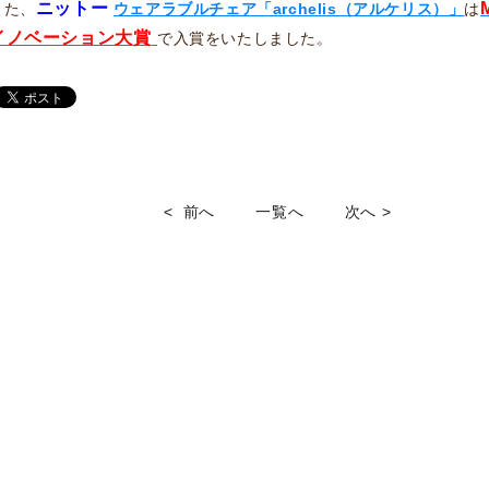
ニットー
また、
ウェアラブルチェア「archelis（アルケリス）」
は
イノベーション大賞
で入賞をいたしました。
< 前へ
一覧へ
次へ >