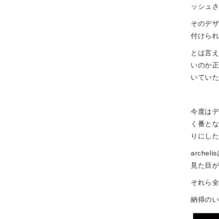
ッシュ
そのデ
付けら
とは言
いのか正
いてい
今度は
く番とな
りにした
arch
見た目
それら
納得のい