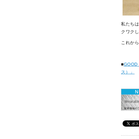
私たち
クワク
これか
■
GOOD
ス）」