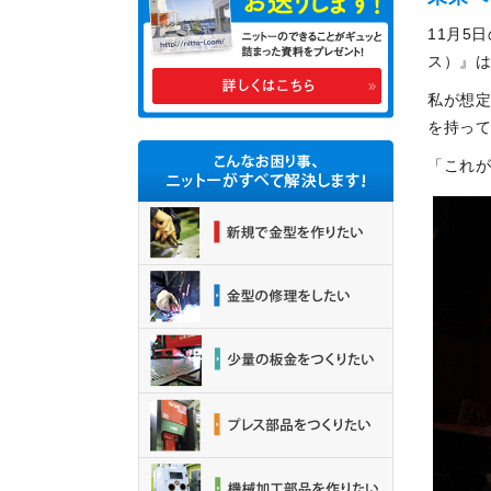
11月5
ス）』
私が想
を持っ
「これが