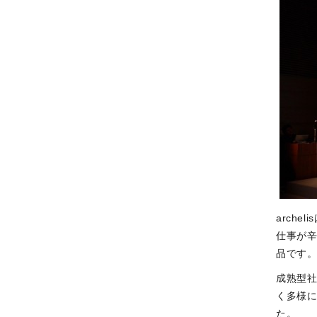
arch
仕事が
品です
成熟型
く多様
た。