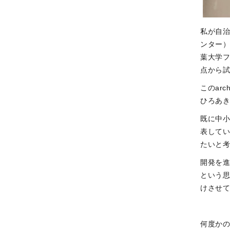
私が自
ンター
葉大学
点から
このar
ひろあ
既に中
表して
たいと
開発を
という
けさせ
何度か