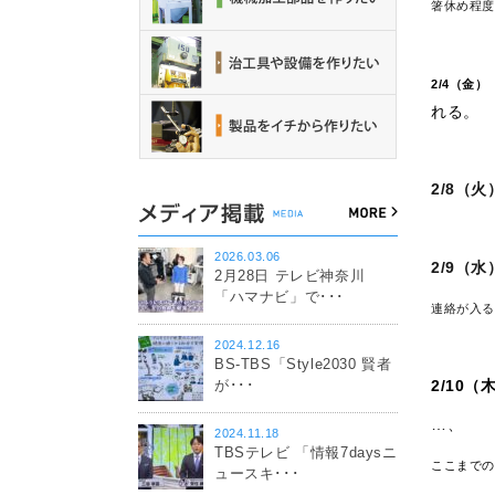
箸休め程
2/4（金）
れる。
2/8（火
2026.03.06
2/9（水
2月28日 テレビ神奈川
「ハマナビ」で･･･
連絡が入る
2024.12.16
BS-TBS「Style2030 賢者
が･･･
2/10（
…、
2024.11.18
TBSテレビ 「情報7daysニ
ここまで
ュースキ･･･