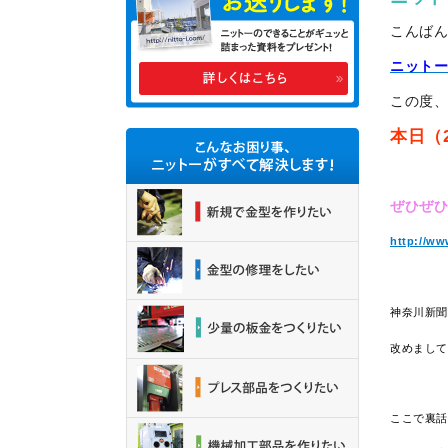
こんば
ニット
この度
本日（
ぜひぜひ
http://ww
神奈川新
改めまし
ここで裏