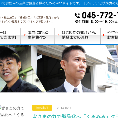
いてお悩みの企業ご担当者様のためのWebサイトです。［アイデアと技術力の
ス・板金加工」「機械加工」「治工具・設備」から
ストダウン提案までワンストップで行います。
連絡事項
2014-02-16
皆さまの力で製品化へ「くるみる」ク