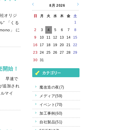
8月
2026
当社オリジ
日
月
火
水
木
金
土
ル” 「くる
1
ono」 に
2
3
4
5
6
7
8
9
10
11
12
13
14
15
16
17
18
19
20
21
22
23
24
25
26
27
28
29
30
31
売開始！
。 早速で
商品が追加され
魔改造の夜(7)
ーアルマイ
メディア(59)
イベント(70)
加工事例(60)
自社製品(51)