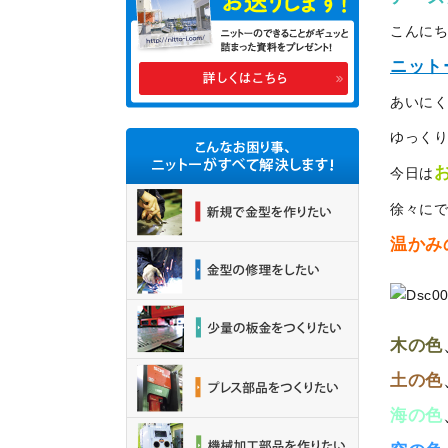
こんに
ニット
あいに
ゆっく
今日は
徐々に
温かみ
木の色
土の色
海の色