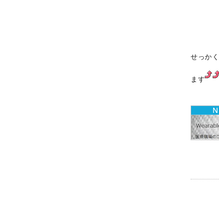
せっか
ます