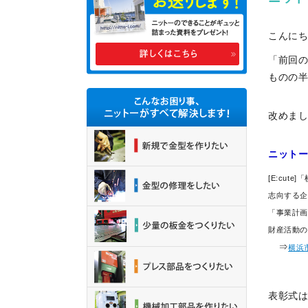
こんに
「前回の
ものの
改めま
ニット
[E:cu
志向する
「事業計画
財産活動の
⇒
横浜
表彰式