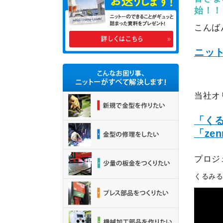
始！！
こんば
ニッ
当社オ
「く
「ze
プロジ
くるみる