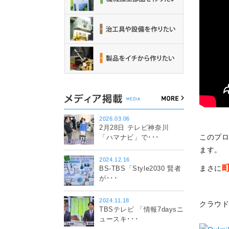
2026.03.06
2月28日 テレビ神奈川
このプ
「ハマナビ」で･･･
ます。
2024.12.16
まさに
BS-TBS「Style2030 賢者
が･･･
2024.11.18
クラウド
TBSテレビ 「情報7daysニ
ュースキ･･･