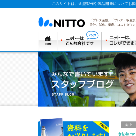
このサイトは、金型製作や製品開発についてお悩
「プレス金型」「プレス・板金加
設計、試作、量産、コストダウン
向上
効率ア