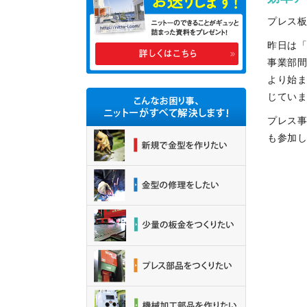
プレス
昨日は
事業部間
より始
じてい
プレス
も参加