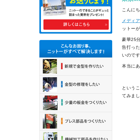
こんに
メディ
ットー
豪華25
告打っ
いので
本当に
という
てみま