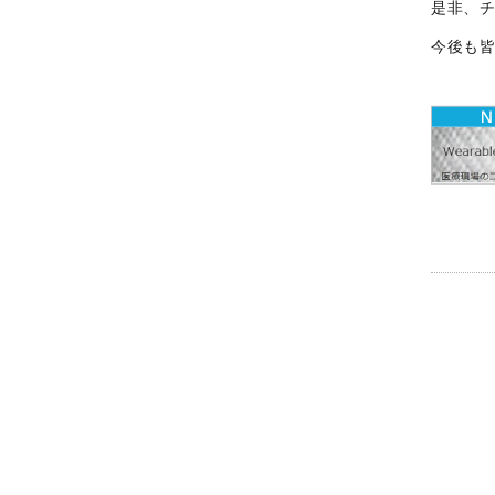
是非、
今後も