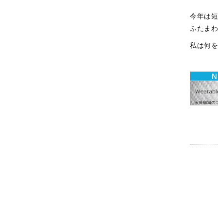
今年は
ふたま
私は何