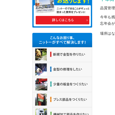
品質管
今年も
忘年会
場所は