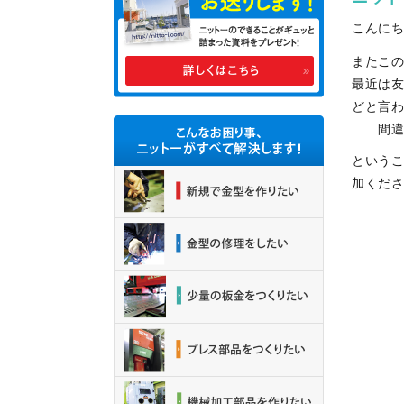
こんに
またこ
最近は
どと言
……間
という
加くだ