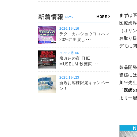
まずは
医療業界
2026.1月.16
（オリン
テクニカルショウヨコハマ
お取り
2026に出展し･･･
デモに
2025.8月.06
魔改造の夜 THE
MUSEUM 秋葉原･･･
製品開
皆様に
2025.1月.23
川平先
新規お客様限定キャンペー
ン！
「医師
より一