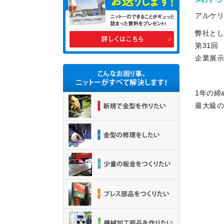
アルケ
弊社とし
第31回
企業展示
1年の締
最大級