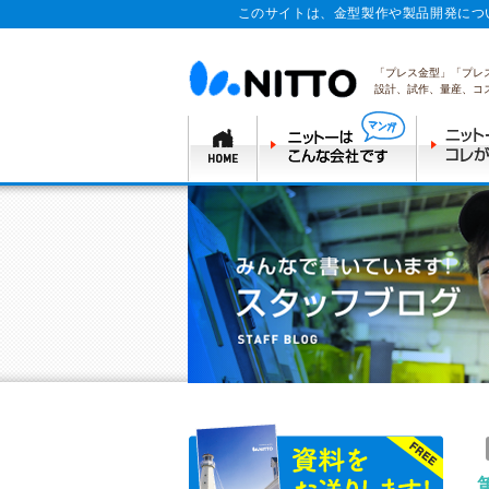
このサイトは、金型製作や製品開発につ
「プレス金型」「プレ
設計、試作、量産、コ