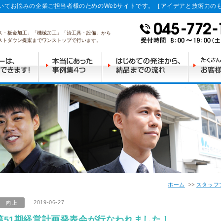
いてお悩みの企業ご担当者様のためのWebサイトです。［アイデアと技術力の
ス・板金加工」「機械加工」「治工具・設備」から
ストダウン提案までワンストップで行います。
ホーム
スタッフ
2019-06-27
向上
第51期経営計画発表会が行なわれました！