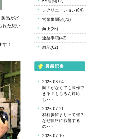
5S活動(17)
レクリエーション(64)
う製品がど
営業奮闘記(73)
られた想い
向上(35)
連絡事項(42)
ます！
雑記(62)
2026-08-04
図面がなくても製作で
きる？もちろん対応
し･･･
2026-07-21
材料歩留まりって何？
なぜ価格に影響する
の･･･
2026-07-10