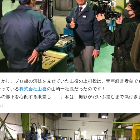
しかし、プロ級の演技を見せていた主役の上司役は、青年経営者会で
なっている
株式会社山喜
の山崎一社長だったのです！
あの部下を心配する眼差し……。私は、撮影がだいぶ進むまで気付き
た。