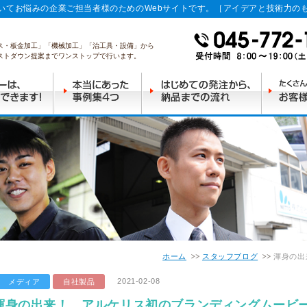
いてお悩みの企業ご担当者様のためのWebサイトです。［アイデアと技術力の
ス・板金加工」「機械加工」「治工具・設備」から
ストダウン提案までワンストップで行います。
ホーム
スタッフブログ
渾身の出
2021-02-08
メディア
自社製品
渾身の出来！ アルケリス初のブランディングムービ