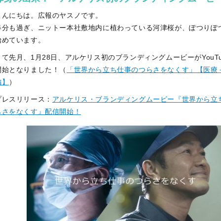
こんにちは。広報のヤスノです。
春分も過ぎ、ニットー本社敷地内に植わっている河津桜が、ぽつりぽ
始めています。
さて先月、1月28日、アルケリス初のブランディングムービーがYouTu
開始となりました！（
「世界から立ち仕事のつらさをなくす」【医療
編】
）
プレスリリース：
アルケリス・ブランディングムービー『世界から立
らさをなくす』配信開始！