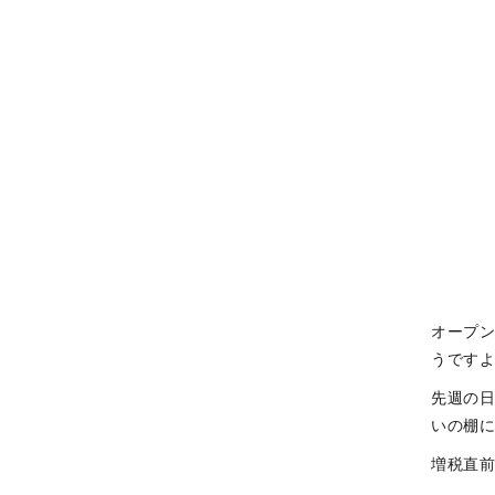
オープ
うです
先週の
いの棚
増税直