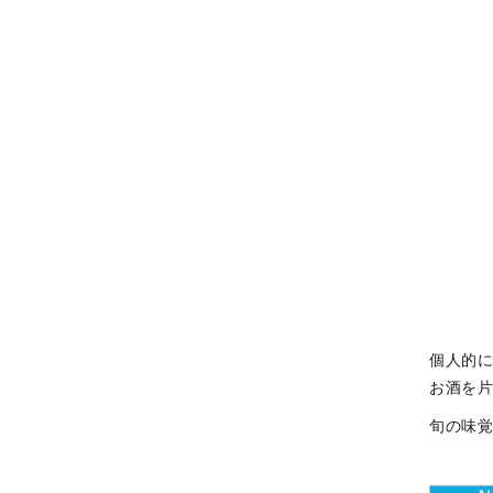
個人的
お酒を
旬の味