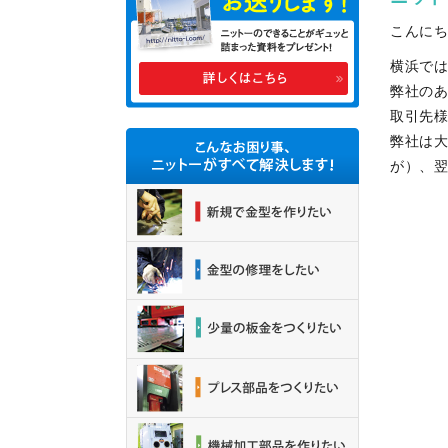
こんに
横浜では
弊社の
取引先
弊社は
が）、