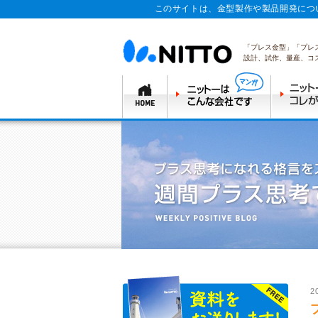
このサイトは、金型製作や製品開発につ
「プレス金型」「プレ
設計、試作、量産、コ
2