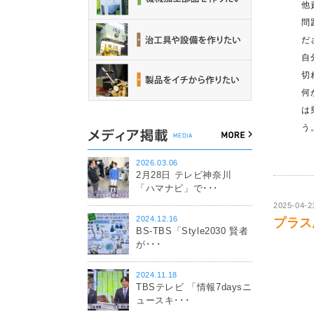
他
問
だ
自
切
何
は
う
2026.03.06
2月28日 テレビ神奈川
「ハマナビ」で･･･
2025-04-2
2024.12.16
プラス思
BS-TBS「Style2030 賢者
が･･･
2024.11.18
TBSテレビ 「情報7daysニ
ュースキ･･･