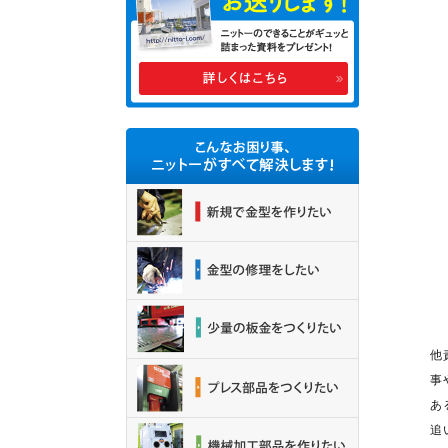
他
事
あ
追