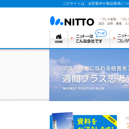
このサイトは、金型製作や製品開発につ
「プレス金型」「プレ
設計、試作、量産、コ
2