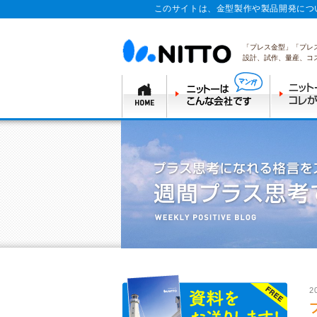
このサイトは、金型製作や製品開発につ
「プレス金型」「プレ
設計、試作、量産、コ
2