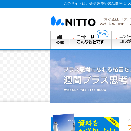
このサイトは、金型製作や製品開発につ
「プレス金型」「プレ
設計、試作、量産、コ
2