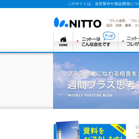
このサイトは、金型製作や製品開発につ
「プレス金型」「プレ
設計、試作、量産、コ
2