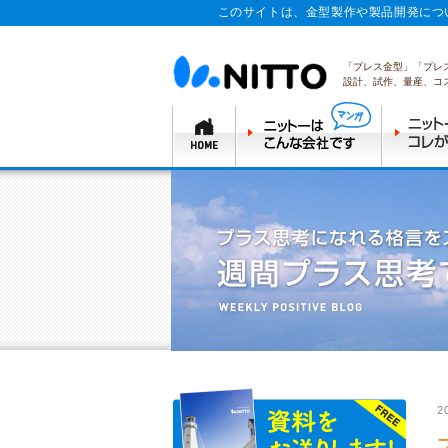
このサイトは、金型製作や製品開発につ
「プレス金型」「プレ
設計、試作、量産、コ
2