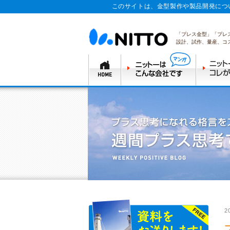
このサイトは、金型製作や製品開発につ
「プレス金型」「プレ
設計、試作、量産、コ
2