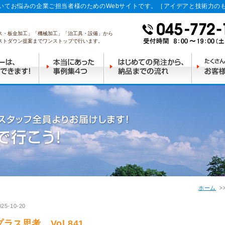
いてお悩みの企業ご担当者様のためのWebサイトです。［アイデアと技術力の
ス・板金加工」「機械加工」「治工具・設備」から
ストダウン提案までワンストップで行います。
ホーム
025-10-20
プラス思考 Vol.841