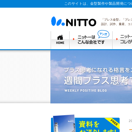
このサイトは、金型製作や製品開発につ
「プレス金型」「プレ
設計、試作、量産、コ
2