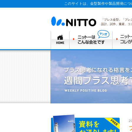
このサイトは、金型製作や製品開発につ
「プレス金型」「プレ
設計、試作、量産、コ
2